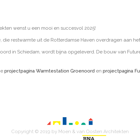
ekten wenst u een mooi en succesvol 2025!
 die restwarmte uit de Rotterdamse Haven overdragen aan het
oord in Schiedam, wordt bijna opgeleverd. De bouw van Future
ie
projectpagina Warmtestation Groenoord
en
projectpagina F
Copyright © 2019 by Moen & van Oosten Architekten